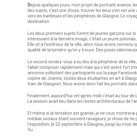
D
epuis quelques jours, mon projet de portraits avance, l
des sujets, c’est une chose, trouver les lieux s’en est u
vers les banlieues et les périphéries de Glasgow. Le voyag
destination.
Les deux premiers sujets furent de jeunes garçons sur le fer
intéressant à la dernière image; c’était un jeune polonai
Elle vit à l’extérieur de la ville, alors nous avons convenu
qualité de la lumière qu’on y trouve. Des poses silencieuse
Le second rendez-vous a eu lieu à la périphérie de la ville
fallait composer rapidement mais qui s’est avéré fort inté
annonce sollicitant des participants sur la page Facebook
copine de Joanne, toutes deux étudiantes en art à Glas
train de Glasgow). Nous avons donc fait les portraits dan
Finalement, aujourd’hui cet après-midi c’était au tour de
La session avait lieu dans les restes architecturaux de l’
Et même si la tentation est grande, je ne vous montrerai p
médias sociaux étant souvent ravageurs, je choisi de ne pa
l’exposition, le 22 septembre à Glasgow, jusqu’au mois 
Vu.