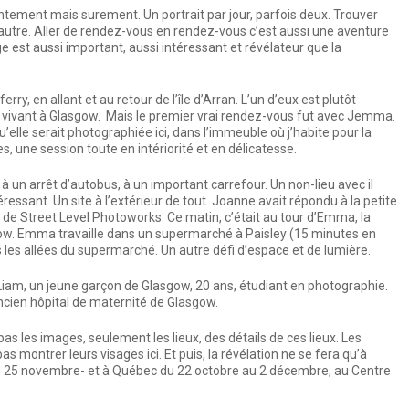
entement mais surement. Un portrait par jour, parfois deux. Trouver
ne autre. Aller de rendez-vous en rendez-vous c’est aussi une aventure
e est aussi important, aussi intéressant et révélateur que la
ry, en allant et au retour de l’île d’Arran. L’un d’eux est plutôt
s, vivant à Glasgow. Mais le premier vrai rendez-vous fut avec Jemma.
 qu’elle serait photographiée ici, dans l’immeuble où j’habite pour la
s, une session toute en intériorité et en délicatesse.
, à un arrêt d’autobus, à un important carrefour. Un non-lieu avec il
ressant. Un site à l’extérieur de tout. Joanne avait répondu à la petite
 de Street Level Photoworks. Ce matin, c’était au tour d’Emma, la
gow. Emma travaille dans un supermarché à Paisley (15 minutes en
s les allées du supermarché. Un autre défi d’espace et de lumière.
 Liam, un jeune garçon de Glasgow, 20 ans, étudiant en photographie.
ancien hôpital de maternité de Glasgow.
as les images, seulement les lieux, des détails de ces lieux. Les
s montrer leurs visages ici. Et puis, la révélation ne se fera qu’à
de 25 novembre- et à Québec du 22 octobre au 2 décembre, au Centre