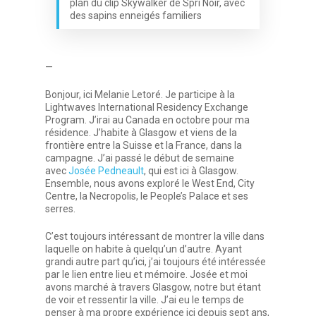
plan du clip Skywalker de Spri Noir, avec
des sapins enneigés familiers
—
Bonjour, ici Melanie Letoré. Je participe à la
Lightwaves International Residency Exchange
Program. J’irai au Canada en octobre pour ma
résidence. J’habite à Glasgow et viens de la
frontière entre la Suisse et la France, dans la
campagne. J’ai passé le début de semaine
avec
Josée Pedneault
, qui est ici à Glasgow.
Ensemble, nous avons exploré le West End, City
Centre, la Necropolis, le People’s Palace et ses
serres.
C’est toujours intéressant de montrer la ville dans
laquelle on habite à quelqu’un d’autre. Ayant
grandi autre part qu’ici, j’ai toujours été intéressée
par le lien entre lieu et mémoire. Josée et moi
avons marché à travers Glasgow, notre but étant
de voir et ressentir la ville. J’ai eu le temps de
penser à ma propre expérience ici depuis sept ans,