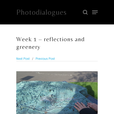
Photodialogues
Hit enter to search or ESC to close
Week 1 – reflections and
greenery
Next Post
/
Previous Post