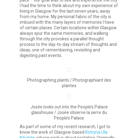
pace – our goal was to see and experience the city.
I had the time to think about my own experience of
living in Glasgow for the last seven years, away
from my home. My personal fabric of the city is
imbued with the many layers of memories I have
of certain places. Certain locations within Glasgow
always spur the same memories, and walking
through the city provokes a parallel thought
process to the day-to-day stream of thoughts and
ideas; one of remembering, revisiting and
digesting past events.
Photographing plants / Photographiant des
plantes
Josée looks out into the People’s Palace
glasshouse / Josée observe la serre du
People’s Palace
As part of some of my recent research, I got to
know the work of Glasgow-based
Kotryna Ula
Kiliulyte
, whose work is about nostalgia. Originally