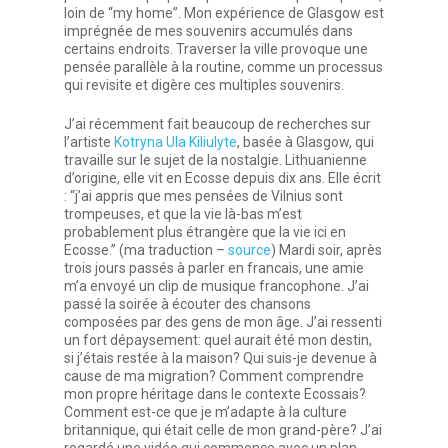
loin de “my home”. Mon expérience de Glasgow est
imprégnée de mes souvenirs accumulés dans
certains endroits. Traverser la ville provoque une
pensée parallèle à la routine, comme un processus
qui revisite et digère ces multiples souvenirs.
J’ai récemment fait beaucoup de recherches sur
l’artiste
Kotryna Ula Kiliulyte
, basée à Glasgow, qui
travaille sur le sujet de la nostalgie. Lithuanienne
d’origine, elle vit en Ecosse depuis dix ans. Elle écrit
: “j’ai appris que mes pensées de Vilnius sont
trompeuses, et que la vie là-bas m’est
probablement plus étrangère que la vie ici en
Ecosse.” (ma traduction –
source
) Mardi soir, après
trois jours passés à parler en francais, une amie
m’a envoyé un clip de musique francophone. J’ai
passé la soirée à écouter des chansons
composées par des gens de mon âge. J’ai ressenti
un fort dépaysement: quel aurait été mon destin,
si j’étais restée à la maison? Qui suis-je devenue à
cause de ma migration? Comment comprendre
mon propre héritage dans le contexte Ecossais?
Comment est-ce que je m’adapte à la culture
britannique, qui était celle de mon grand-père? J’ai