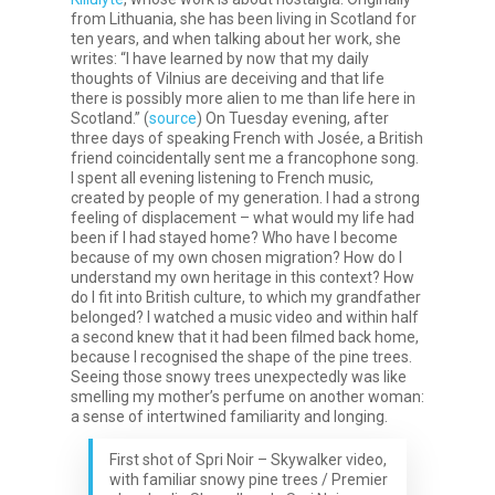
from Lithuania, she has been living in Scotland for
ten years, and when talking about her work, she
writes: “I have learned by now that my daily
thoughts of Vilnius are deceiving and that life
there is possibly more alien to me than life here in
Scotland.” (
source
) On Tuesday evening, after
three days of speaking French with Josée, a British
friend coincidentally sent me a francophone song.
I spent all evening listening to French music,
created by people of my generation. I had a strong
feeling of displacement – what would my life had
been if I had stayed home? Who have I become
because of my own chosen migration? How do I
understand my own heritage in this context? How
do I fit into British culture, to which my grandfather
belonged? I watched a music video and within half
a second knew that it had been filmed back home,
because I recognised the shape of the pine trees.
Seeing those snowy trees unexpectedly was like
smelling my mother’s perfume on another woman:
a sense of intertwined familiarity and longing.
First shot of Spri Noir – Skywalker video,
with familiar snowy pine trees / Premier